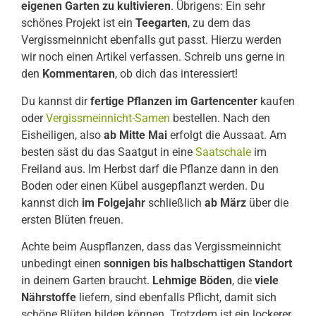
eigenen Garten zu kultivieren
. Übrigens: Ein sehr
schönes Projekt ist ein
Teegarten
, zu dem das
Vergissmeinnicht ebenfalls gut passt. Hierzu werden
wir noch einen Artikel verfassen. Schreib uns gerne in
den
Kommentaren
, ob dich das interessiert!
Du kannst dir
fertige Pflanzen im Gartencenter
kaufen
oder
Vergissmeinnicht-Samen
bestellen. Nach den
Eisheiligen, also
ab Mitte Mai
erfolgt die Aussaat. Am
besten säst du das Saatgut in eine
Saatschale
im
Freiland aus. Im Herbst darf die Pflanze dann in den
Boden oder einen Kübel ausgepflanzt werden. Du
kannst dich
im Folgejahr
schließlich
ab März
über die
ersten Blüten freuen.
Achte beim Auspflanzen, dass das Vergissmeinnicht
unbedingt einen
sonnigen bis halbschattigen Standort
in deinem Garten braucht.
Lehmige Böden
, die
viele
Nährstoffe
liefern, sind ebenfalls Pflicht, damit sich
schöne Blüten bilden können. Trotzdem ist ein lockerer