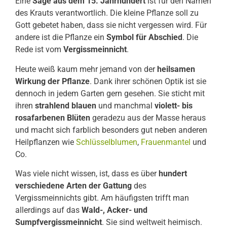
Eine
Sage aus dem 15. Jahrhundert
ist für den Namen
des Krauts verantwortlich. Die kleine Pflanze soll zu
Gott gebetet haben, dass sie nicht vergessen wird. Für
andere ist die Pflanze ein
Symbol für Abschied
. Die
Rede ist vom
Vergissmeinnicht
.
Heute weiß kaum mehr jemand von der
heilsamen
Wirkung der Pflanze
. Dank ihrer schönen Optik ist sie
dennoch in jedem Garten gern gesehen. Sie sticht mit
ihren
strahlend blauen
und manchmal
violett- bis
rosafarbenen Blüten
geradezu aus der Masse heraus
und macht sich farblich besonders gut neben anderen
Heilpflanzen wie
Schlüsselblumen
,
Frauenmantel
und
Co.
Was viele nicht wissen, ist, dass es über
hundert
verschiedene Arten der Gattung
des
Vergissmeinnichts gibt. Am häufigsten trifft man
allerdings auf das
Wald-, Acker- und
Sumpfvergissmeinnicht
. Sie sind weltweit heimisch.